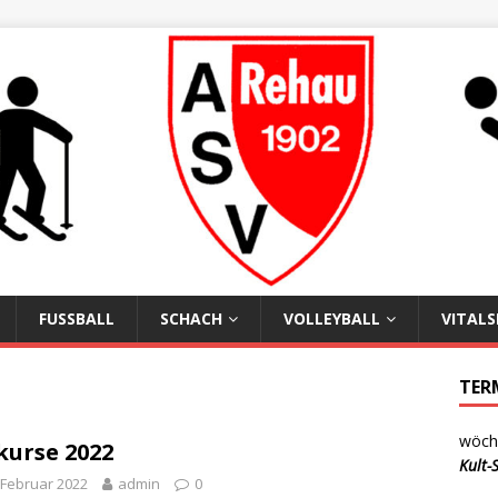
FUSSBALL
SCHACH
VOLLEYBALL
VITAL
TER
wöche
kurse 2022
Kult
 Februar 2022
admin
0