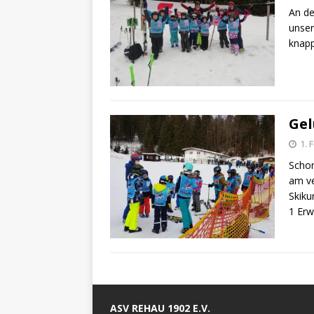
An de
unser
knapp
Gel
1. 
Schon
am ve
Skiku
1 Er
ASV REHAU 1902 E.V.