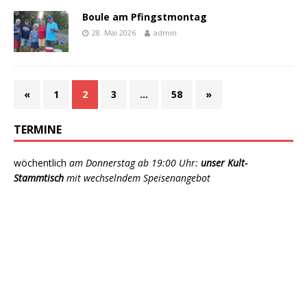
Boule am Pfingstmontag
28. Mai 2026
admin
«
1
2
3
…
58
»
TERMINE
wöchentlich
am Donnerstag ab 19:00 Uhr:
unser Kult-
Stammtisch
mit wechselndem Speisenangebot