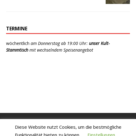
TERMINE
wöchentlich
am Donnerstag ab 19:00 Uhr:
unser Kult-
Stammtisch
mit wechselndem Speisenangebot
ASV REHAU 1902 E.V.
Diese Website nutzt Cookies, um die bestmögliche
Funktionalität bieten zu können.
Einstellungen
Copyright © 2026 |
Kontakt
|
Impressum
|
Hinweise zum