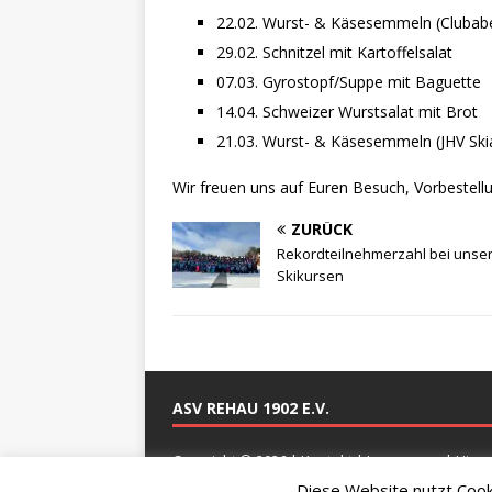
22.02. Wurst- & Käsesemmeln (Clubabe
29.02. Schnitzel mit Kartoffelsalat
07.03. Gyrostopf/Suppe mit Baguette
14.04. Schweizer Wurstsalat mit Brot
21.03. Wurst- & Käsesemmeln (JHV Skia
Wir freuen uns auf Euren Besuch, Vorbestell
ZURÜCK
Rekordteilnehmerzahl bei unse
Skikursen
ASV REHAU 1902 E.V.
Copyright © 2026 |
Kontakt
|
Impressum
|
Hinw
Diese Website nutzt Cooki