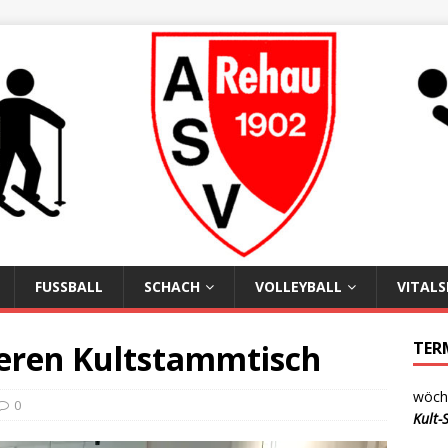
FUSSBALL
SCHACH
VOLLEYBALL
VITAL
seren Kultstammtisch
TER
wöche
0
Kult