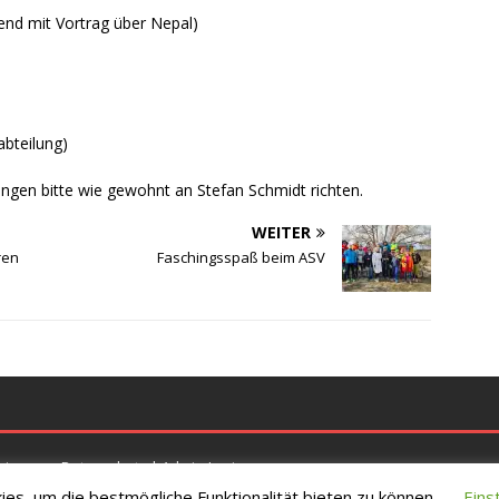
nd mit Vortrag über Nepal)
bteilung)
ungen bitte wie gewohnt an Stefan Schmidt richten.
WEITER
ren
Faschingsspaß beim ASV
eise zum Datenschutz
|
Admin-Login
es, um die bestmögliche Funktionalität bieten zu können.
Eins